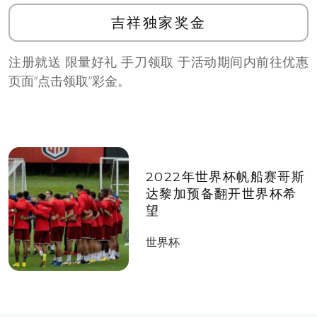
吉祥独家奖金
注册就送 限量好礼 手刀领取 于活动期间内前往优惠
页面”点击领取”彩金。
2022年世界杯帆船赛哥斯
达黎加预备翻开世界杯希
望
世界杯