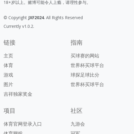
18+岁以上。赌博可能令人上瘾，请理性参与。
© Copyright
JXF2024
. All Rights Reserved
Currently v1.0.2.
链接
指南
主页
买球赛的网站
体育
世界杯买球平台
游戏
球探足球比分
图片
世界杯买球平台
吉祥独家奖金
项目
社区
体育官网登录入口
九游会
体育网投
冠军