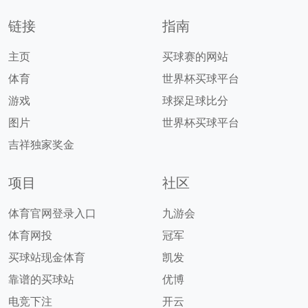
链接
指南
主页
买球赛的网站
体育
世界杯买球平台
游戏
球探足球比分
图片
世界杯买球平台
吉祥独家奖金
项目
社区
体育官网登录入口
九游会
体育网投
冠军
买球站现金体育
凯发
靠谱的买球站
优博
电竞下注
开云