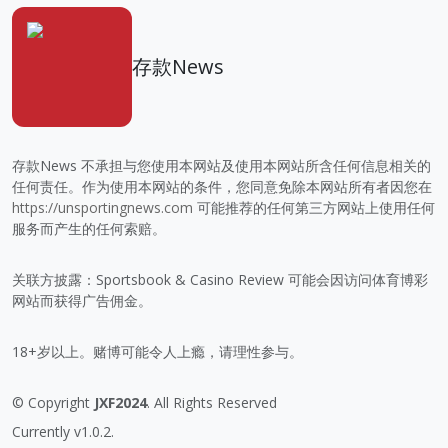
存款News
存款News 不承担与您使用本网站及使用本网站所含任何信息相关的
任何责任。作为使用本网站的条件，您同意免除本网站所有者因您在
https://unsportingnews.com
可能推荐的任何第三方网站上使用任何
服务而产生的任何索赔。
关联方披露：Sportsbook & Casino Review 可能会因访问体育博彩
网站而获得广告佣金。
18+岁以上。赌博可能令人上瘾，请理性参与。
© Copyright
JXF2024
. All Rights Reserved
Currently v1.0.2.