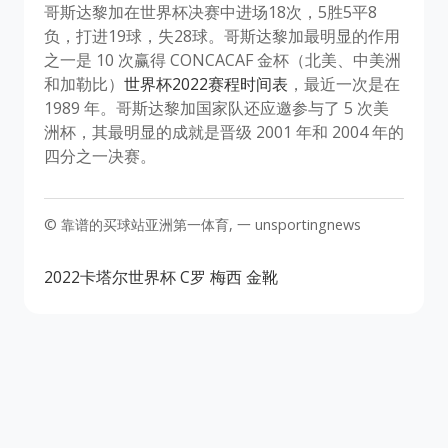
哥斯达黎加在世界杯决赛中进场18次，5胜5平8
负，打进19球，失28球。哥斯达黎加最明显的作用
之一是 10 次赢得 CONCACAF 金杯（北美、中美洲
和加勒比）
世界杯2022赛程时间表
，最近一次是在
1989 年。哥斯达黎加国家队还应邀参与了 5 次美
洲杯，其最明显的成就是晋级 2001 年和 2004 年的
四分之一决赛。
© 靠谱的买球站亚洲第一体育, 一 unsportingnews
2022卡塔尔世界杯
C罗
梅西
金靴