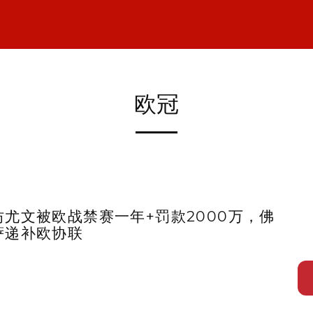
欧冠
坊尤文被欧战禁赛一年+罚款2000万，佛
萨递补欧协联
甲