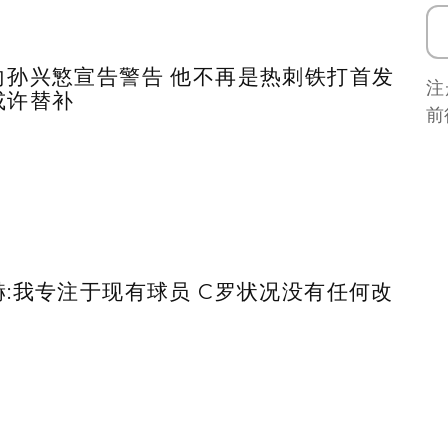
向孙兴慜宣告警告 他不再是热刺铁打首发
注
或许替补
前
超
赫:我专注于现有球员 C罗状况没有任何改
超