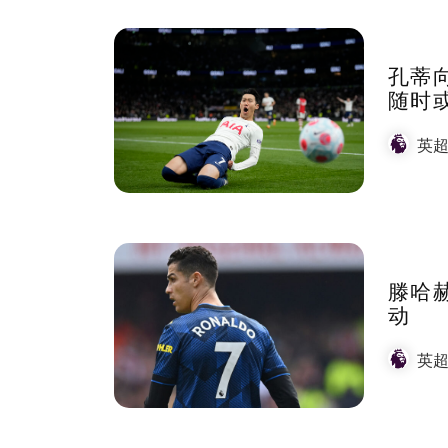
孔蒂
随时
英
滕哈
动
英