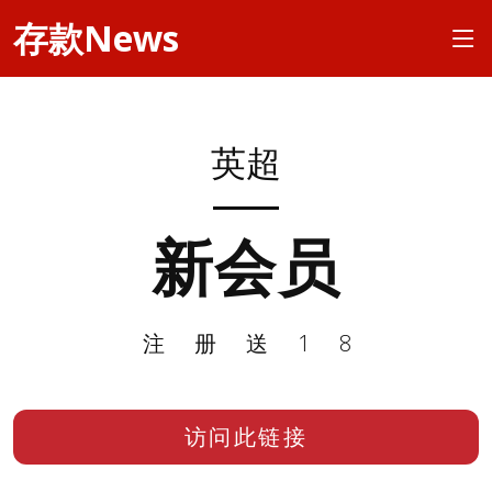
存款News
英超
新会员
注册送18
访问此链接