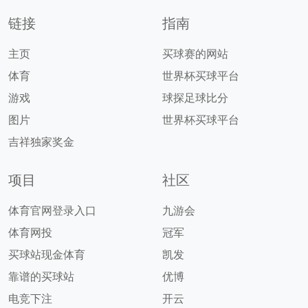
链接
指南
主页
买球赛的网站
体育
世界杯买球平台
游戏
球探足球比分
图片
世界杯买球平台
吉祥独家奖金
项目
社区
体育官网登录入口
九游会
体育网投
冠军
买球站现金体育
凯发
靠谱的买球站
优博
电竞下注
开云