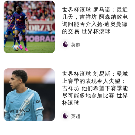
世界杯滚球 罗马诺：最近
几天，吉祥坊 阿森纳致电
询问能否介入扬·迪奥曼德
的交易 世界杯滚球
英超
世界杯滚球 刘易斯：曼城
上赛季的表现令人失望；
吉祥坊 他们希望下赛季能
尽可能多地参加比赛 世界
杯滚球
英超