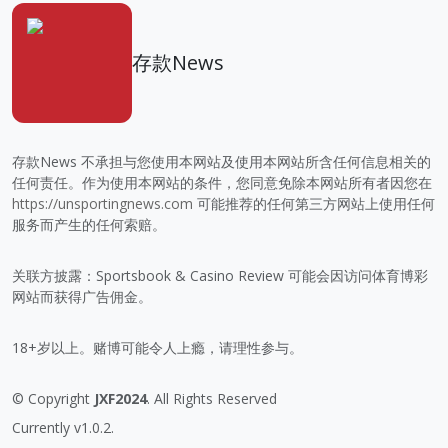
存款News
存款News 不承担与您使用本网站及使用本网站所含任何信息相关的
任何责任。作为使用本网站的条件，您同意免除本网站所有者因您在
https://unsportingnews.com
可能推荐的任何第三方网站上使用任何
服务而产生的任何索赔。
关联方披露：Sportsbook & Casino Review 可能会因访问体育博彩
网站而获得广告佣金。
18+岁以上。赌博可能令人上瘾，请理性参与。
© Copyright
JXF2024
. All Rights Reserved
Currently v1.0.2.