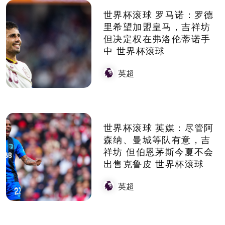
世界杯滚球 罗马诺：罗德
里希望加盟皇马，吉祥坊
但决定权在弗洛伦蒂诺手
中 世界杯滚球
英超
世界杯滚球 英媒：尽管阿
森纳、曼城等队有意，吉
祥坊 但伯恩茅斯今夏不会
出售克鲁皮 世界杯滚球
英超