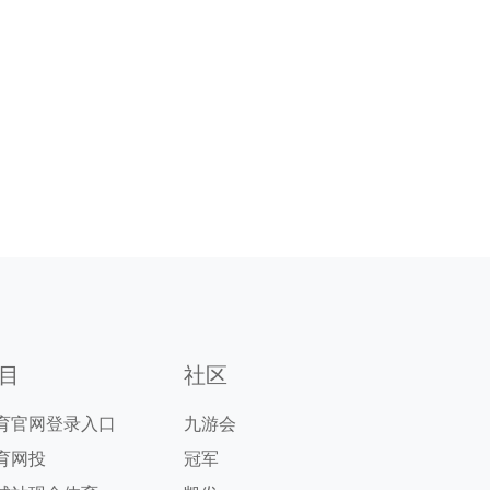
目
社区
育官网登录入口
九游会
育网投
冠军