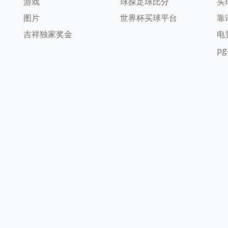
游戏
球探足球比分
买
图片
世界杯买球平台
靠
吉祥独家奖金
电
p