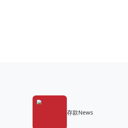
存款News