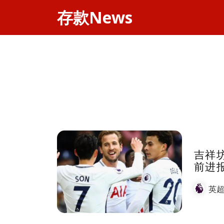
存款News
吉祥
前进
英