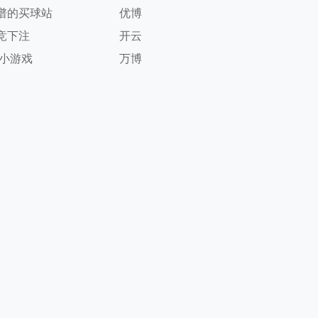
谱的买球站
优博
竞下注
开云
g小游戏
万博