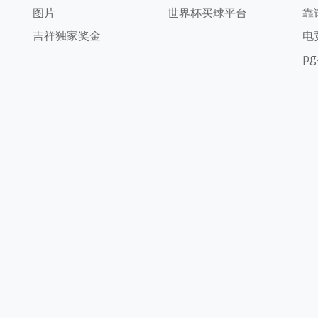
图片
世界杯买球平台
靠
吉祥独家奖金
电
p