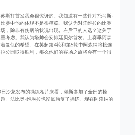
苏斯打首发我会很惊讶的。我知道有一些针对托马斯-
的比赛中他的体现不是很糟糕。我认为对阵维拉的比赛
中场，除非有伤病的状况出现。左后卫的人选？这关于
慎重考虑。我认为塔帅会安排廷贝尔首发。上赛季阿森
着复仇的希望。在英超第4轮和第5轮中阿森纳将接连
维拉公园取得胜利，那么他们的客场之旅将会有一个很
0日沙龙发布的操练相片来看，赖斯参加了全部的操
题。法比奥-维埃拉也彻底康复了操练。现在阿森纳的