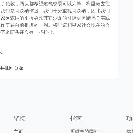
到了伦敦，两头都希望这笔交易可以完毕。梅里诺去往
，我们是阿森纳球迷，我们十分重视阿森纳，因此我们
之家
阿森纳的引援会比其它沙龙的引援更磨蹭吗？实践
工作实在向前推进的一周。梅里诺和皇家社会现在的合
接下来两头还会有一些拉扯。
ws
手机网页版
链接
指南
项
主页
买球赛的网站
体