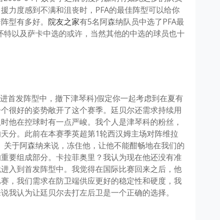
援力度感到不满和沮丧时，PFA的最佳阵型可以给你
套阵型有多好。
院友之家
有5名阿森纳队员中选了PFA最
怀特以及萨卡中选的或许，当然其他的中选的球员也十
放进首发阵型中，撤下津琴科)假定你一起考虑到在夏有
一个很好的姿势敞开了这个赛季。廷贝尔还需求持续用
队时他在控球时有一点严峻。我个人是津琴科的粉丝，
天分。此前在本赛季英超第1轮西汉姆主场对阵维拉
。关于阿森纳来说，冻住他，让他不能酣畅地在我们的
的重要组成部分。卡拉菲奥里？我认为现在他还没有准
就进入到首发阵型中。我觉得在国际比赛回来之后，他
比赛，我们需求在防卫端供应更好的稳定性和硬度，我
来说我认为让廷贝尔去打左后卫是一个正确的选择。