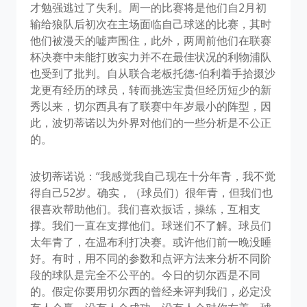
才勉强逃过了失利。周一的比赛将是他们自2月初
输给狼队后初次在主场面临自己球迷的比赛，其时
他们被漫天的嘘声围住，此外，两周前他们在联赛
杯决赛中未能打败实力并不在最佳状况的利物浦队
也受到了批判。自从联合老板托德-伯利着手拾掇沙
龙更有经历的球员，转而挑选宝贵但经历短少的新
秀以来，切尔西具有了联赛中年岁最小的阵型，因
此，波切蒂诺以为外界对他们的一些分析是不公正
的。
波切蒂诺说：“我感觉我自己现在十分年青，我不觉
得自己52岁。确实，（球员们）很年青，但我们也
很喜欢帮助他们。我们喜欢扳话，操练，互相支
撑。我们一直在支撑他们。球迷们不了解。球员们
太年青了，在温布利打决赛。或许他们前一晚没睡
好。有时，用不同的参数和点评方法来分析不同阶
段的球队是完全不公平的。今日的切尔西是不同
的。假定你要用切尔西的曾经来评判我们，必定没