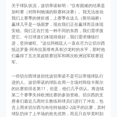
关于球队状况，波切蒂诺标明：“仅有困难的结果是
加时赛（对阵利物浦的联赛杯决赛）。我无法改动
我们上赛季的挫折感，上赛季在这儿（斯坦福桥）
赢球几乎是一场噩梦，现在我们正在赢球而且体现
安稳。我们正在打造一种不同的东西，我们需求接
受它。今日球迷们体现得很好，我们需求继续行
进，坚持健旺。”这位阿根廷人一直在尽力让切尔西
抵达罗曼-阿布拉莫维奇具有沙龙时的水平，那时他
们赢得了五次英超联赛冠军和两次欧洲冠军联赛冠
军。
一些切尔西球迷担忧波切蒂诺不是可以带领球队行
进的人。波切蒂诺的球队在周一主场对阵纽卡斯尔
的比赛前排名第11，但是，他们几乎供认。将连续
第二个赛季失掉欧洲比赛的参加资格。切尔西的支
撑者们最近几周对主教练和球员们进行了冲击，包
含上周末切尔西与布伦特福德2-2战平的比赛，其时
球队扔掉了上半场的抢先优势，而且只在毕竟时刻