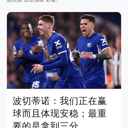
波切蒂诺：我们正在赢
球而且体现安稳；最重
要的是拿到三分