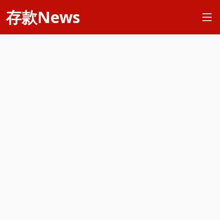
存款News
新会员
注册送18
访问此链接