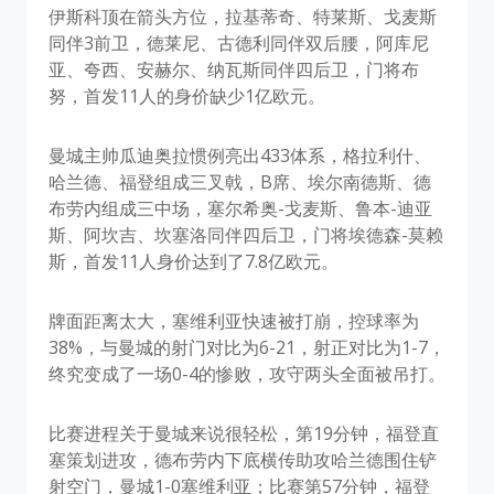
伊斯科顶在箭头方位，拉基蒂奇、特莱斯、戈麦斯
同伴3前卫，德莱尼、古德利同伴双后腰，阿库尼
亚、夸西、安赫尔、纳瓦斯同伴四后卫，门将布
努，首发11人的身价缺少1亿欧元。
曼城主帅瓜迪奥拉惯例亮出433体系，格拉利什、
哈兰德、福登组成三叉戟，B席、埃尔南德斯、德
布劳内组成三中场，塞尔希奥-戈麦斯、鲁本-迪亚
斯、阿坎吉、坎塞洛同伴四后卫，门将埃德森-莫赖
斯，首发11人身价达到了7.8亿欧元。
牌面距离太大，塞维利亚快速被打崩，控球率为
38%，与曼城的射门对比为6-21，射正对比为1-7，
终究变成了一场0-4的惨败，攻守两头全面被吊打。
比赛进程关于曼城来说很轻松，第19分钟，福登直
塞策划进攻，德布劳内下底横传助攻哈兰德围住铲
射空门，曼城1-0塞维利亚；比赛第57分钟，福登