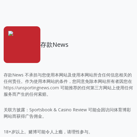
存款News
存款News 不承担与您使用本网站及使用本网站所含任何信息相关的
任何责任。作为使用本网站的条件，您同意免除本网站所有者因您在
https://unsportingnews.com
可能推荐的任何第三方网站上使用任何
服务而产生的任何索赔。
关联方披露：Sportsbook & Casino Review 可能会因访问体育博彩
网站而获得广告佣金。
18+岁以上。赌博可能令人上瘾，请理性参与。