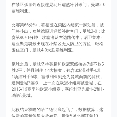
在禁区弧顶邻近接连晃动后遽然冷射破门，曼城2-0
塞维利亚。
比赛第66分钟，额福登在禁区内结束一脚劲射，被
门将扑出，哈兰德跟进轻松补射空门，曼城3-0；比
赛第90+1分钟，坎塞洛从右边路传中，后卫鲁本-
迪亚斯鬼魂般出现在小禁区无人防卫的方位，轻松
围住空门，曼城4-0大胜塞维利亚。
赢球之后，曼城坚持英超和欧冠双线接连7场不败5
胜2平，并且制作了4大惨案，包含3场灌对手4球、
1场灌对手6球。塞维利亚则沦为曼城面前的弱旅，
遭到曼城3连杀，上一次在欧冠小组赛被曼城，在
2015/16赛季的欧冠小组赛，塞维利亚先后1-2和1-
3输给曼城。
此役结束双响的哈兰德彻底起飞了，数据核算，这
位新的英超帝星大放异彩，最近5场比赛狂轰10