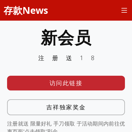
存款News
新会员
注册送18
访问此链接
吉祥独家奖金
注册就送 限量好礼 手刀领取 于活动期间内前往优
惠页面”点击领取”彩金。