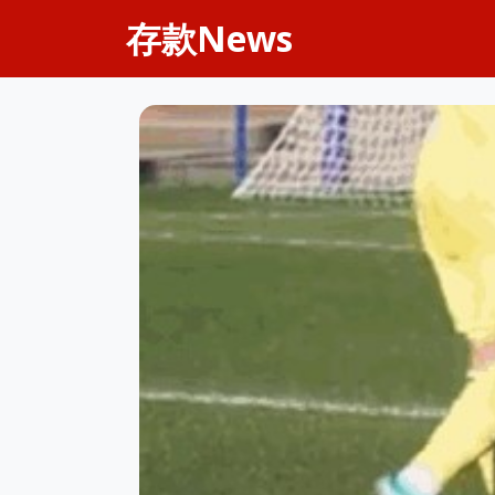
存款News