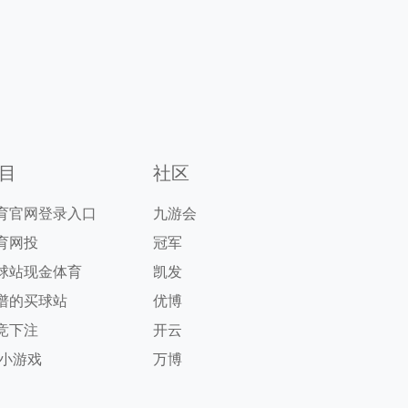
目
社区
育官网登录入口
九游会
育网投
冠军
球站现金体育
凯发
谱的买球站
优博
竞下注
开云
g小游戏
万博