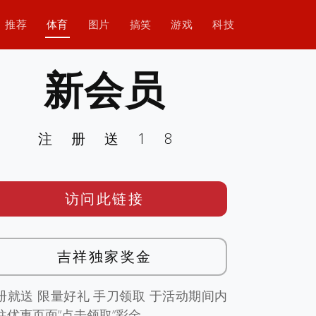
推荐
体育
图片
搞笑
游戏
科技
新会员
注册送18
访问此链接
吉祥独家奖金
册就送 限量好礼 手刀领取 于活动期间内
往优惠页面”点击领取”彩金。