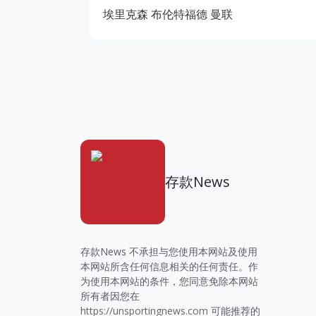
埃里克森
布伦特福德
曼联
存款News
存款News 不承担与您使用本网站及使用
本网站所含任何信息相关的任何责任。作
为使用本网站的条件，您同意免除本网站
所有者因您在
https://unsportingnews.com
可能推荐的