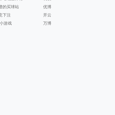
谱的买球站
优博
竞下注
开云
g小游戏
万博