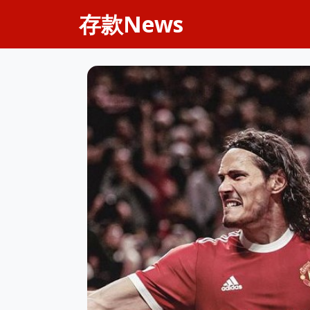
存款News