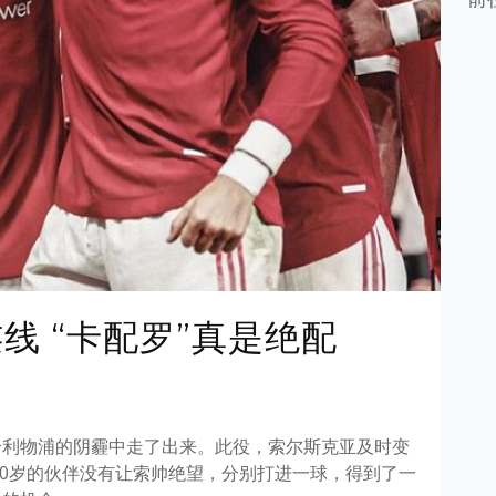
线 “卡配罗”真是绝配
输给利物浦的阴霾中走了出来。此役，索尔斯克亚及时变
70岁的伙伴没有让索帅绝望，分别打进一球，得到了一