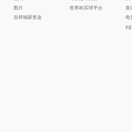
图片
世界杯买球平台
靠
吉祥独家奖金
电
p