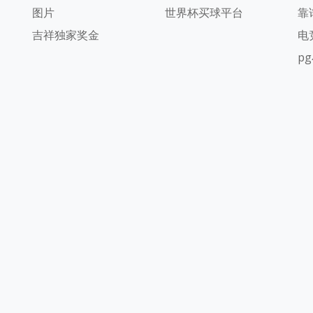
图片
世界杯买球平台
靠
吉祥独家奖金
电
p