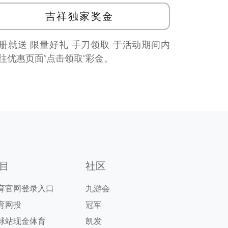
吉祥独家奖金
册就送 限量好礼 手刀领取 于活动期间内
往优惠页面”点击领取”彩金。
目
社区
育官网登录入口
九游会
育网投
冠军
球站现金体育
凯发