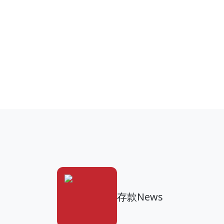
存款News