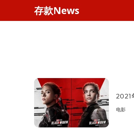
存款News
202
电影