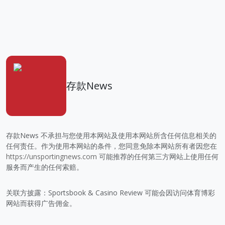
存款News
存款News 不承担与您使用本网站及使用本网站所含任何信息相关的
任何责任。作为使用本网站的条件，您同意免除本网站所有者因您在
https://unsportingnews.com
可能推荐的任何第三方网站上使用任何
服务而产生的任何索赔。
关联方披露：Sportsbook & Casino Review 可能会因访问体育博彩
网站而获得广告佣金。