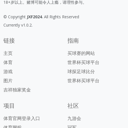
18+岁以上。赌博可能令人上瘾，请理性参与。
© Copyright
JXF2024
. All Rights Reserved
Currently v1.0.2.
链接
指南
主页
买球赛的网站
体育
世界杯买球平台
游戏
球探足球比分
图片
世界杯买球平台
吉祥独家奖金
项目
社区
体育官网登录入口
九游会
体育网投
冠军