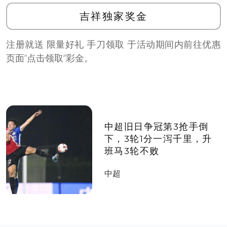
吉祥独家奖金
注册就送 限量好礼 手刀领取 于活动期间内前往优惠
页面”点击领取”彩金。
中超旧日争冠第3抢手倒
下，3轮1分一泻千里，升
班马3轮不败
中超