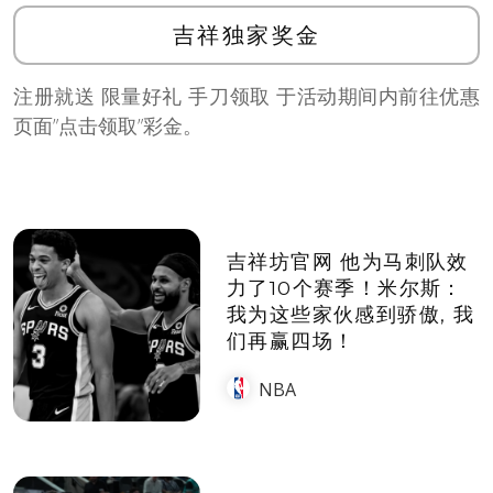
吉祥独家奖金
注册就送 限量好礼 手刀领取 于活动期间内前往优惠
页面”点击领取”彩金。
吉祥坊官网 他为马刺队效
力了10个赛季！米尔斯：
我为这些家伙感到骄傲, 我
们再赢四场！
NBA