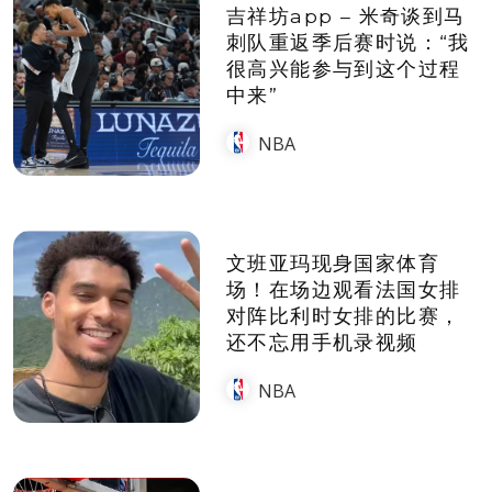
吉祥坊app – 米奇谈到马
刺队重返季后赛时说：“我
很高兴能参与到这个过程
中来”
NBA
文班亚玛现身国家体育
场！在场边观看法国女排
对阵比利时女排的比赛，
还不忘用手机录视频
NBA