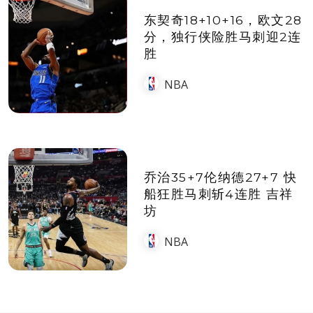
东契奇18+10+16，欧文28
分，独行侠险胜马刺迎2连
胜
NBA
乔治35+7伦纳德27+7 快
船狂胜马刺斩4连胜 吉祥
坊
NBA