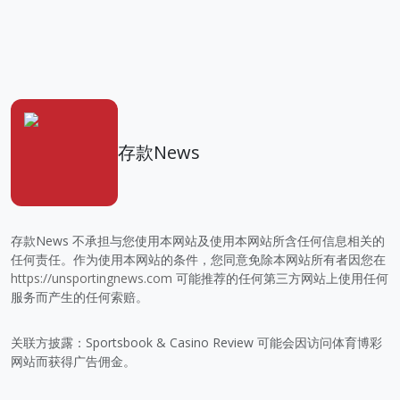
存款News
存款News 不承担与您使用本网站及使用本网站所含任何信息相关的
任何责任。作为使用本网站的条件，您同意免除本网站所有者因您在
https://unsportingnews.com
可能推荐的任何第三方网站上使用任何
服务而产生的任何索赔。
关联方披露：Sportsbook & Casino Review 可能会因访问体育博彩
网站而获得广告佣金。