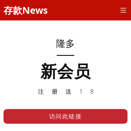
存款News
隆多
新会员
注册送18
访问此链接