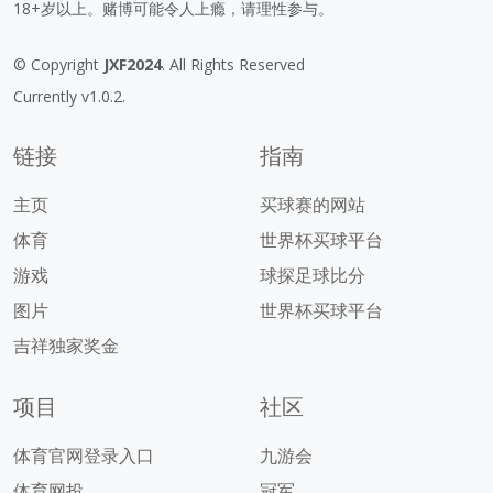
18+岁以上。赌博可能令人上瘾，请理性参与。
© Copyright
JXF2024
. All Rights Reserved
Currently v1.0.2.
链接
指南
主页
买球赛的网站
体育
世界杯买球平台
游戏
球探足球比分
图片
世界杯买球平台
吉祥独家奖金
项目
社区
体育官网登录入口
九游会
体育网投
冠军