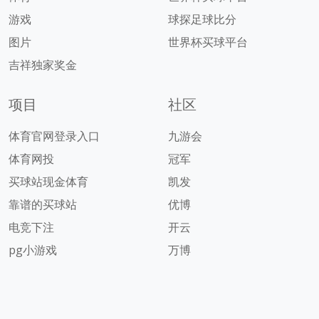
游戏
球探足球比分
图片
世界杯买球平台
吉祥独家奖金
项目
社区
体育官网登录入口
九游会
体育网投
冠军
买球站现金体育
凯发
靠谱的买球站
优博
电竞下注
开云
pg小游戏
万博