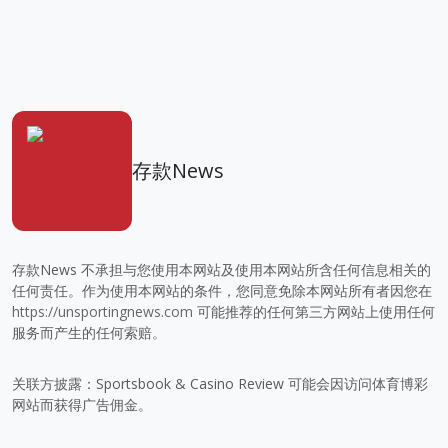
存款News
存款News 不承担与您使用本网站及使用本网站所含任何信息相关的
任何责任。作为使用本网站的条件，您同意免除本网站所有者因您在
https://unsportingnews.com
可能推荐的任何第三方网站上使用任何
服务而产生的任何索赔。
关联方披露：Sportsbook & Casino Review 可能会因访问体育博彩
网站而获得广告佣金。