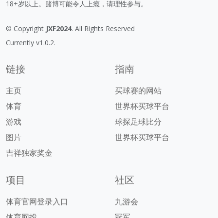
18+岁以上。赌博可能令人上瘾，请理性参与。
© Copyright
JXF2024
. All Rights Reserved
Currently v1.0.2.
链接
指南
主页
买球赛的网站
体育
世界杯买球平台
游戏
球探足球比分
图片
世界杯买球平台
吉祥独家奖金
项目
社区
体育官网登录入口
九游会
体育网投
冠军