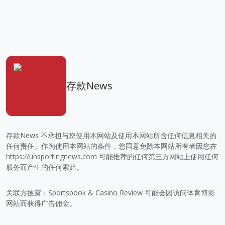
存款News
存款News 不承担与您使用本网站及使用本网站所含任何信息相关的
任何责任。作为使用本网站的条件，您同意免除本网站所有者因您在
https://unsportingnews.com
可能推荐的任何第三方网站上使用任何
服务而产生的任何索赔。
关联方披露：Sportsbook & Casino Review 可能会因访问体育博彩
网站而获得广告佣金。