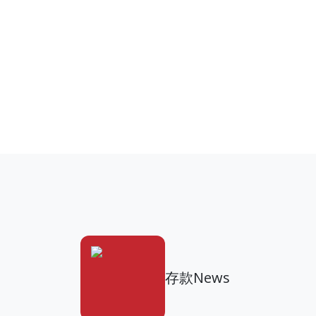
存款News