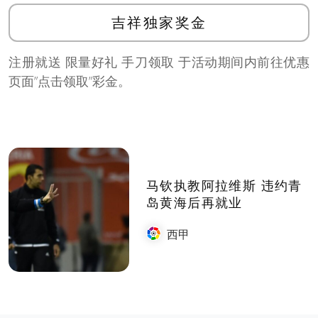
吉祥独家奖金
注册就送 限量好礼 手刀领取 于活动期间内前往优惠
页面”点击领取”彩金。
马钦执教阿拉维斯 违约青
岛黄海后再就业
西甲