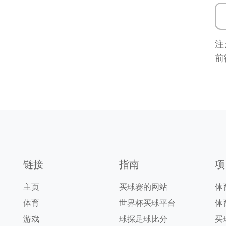
注
前
链接
指南
项
主页
买球赛的网站
体
体育
世界杯买球平台
体
游戏
球探足球比分
买