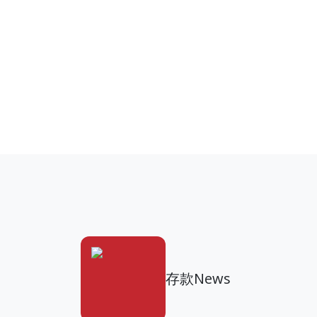
存款News