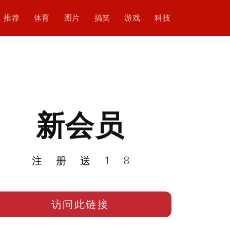
推荐
体育
图片
搞笑
游戏
科技
新会员
注册送18
访问此链接