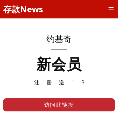
存款News
约基奇
新会员
注册送18
访问此链接