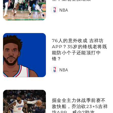
NBA
76人的意外收成 吉祥坊
APP？35岁的锋线老将既
能防小个子还能顶打中
锋？
NBA
掘金全主力休战季前赛不
敌快船，乔治砍23+5吉祥
坊APP，威少7助攻