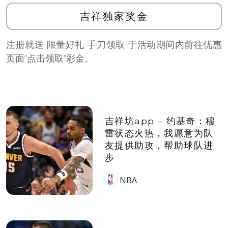
吉祥独家奖金
注册就送 限量好礼 手刀领取 于活动期间内前往优惠
页面”点击领取”彩金。
吉祥坊app – 约基奇：穆
雷状态火热，我愿意为队
友提供助攻，帮助球队进
步
NBA