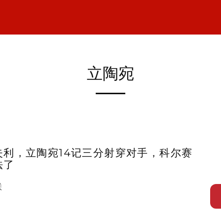
立陶宛
失利，立陶宛14记三分射穿对手，科尔赛
法了
联