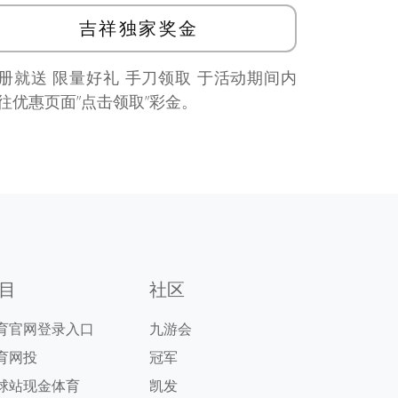
吉祥独家奖金
册就送 限量好礼 手刀领取 于活动期间内
往优惠页面”点击领取”彩金。
目
社区
育官网登录入口
九游会
育网投
冠军
球站现金体育
凯发