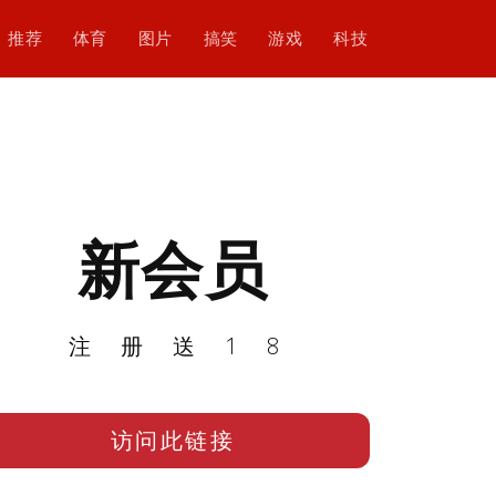
推荐
体育
图片
搞笑
游戏
科技
新会员
注册送18
访问此链接