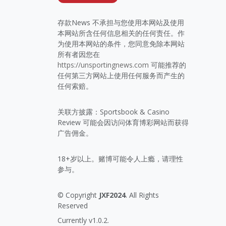
存款News 不承担与您使用本网站及使用
本网站所含任何信息相关的任何责任。作
为使用本网站的条件，您同意免除本网站
所有者因您在
https://unsportingnews.com
可能推荐的
任何第三方网站上使用任何服务而产生的
任何索赔。
关联方披露：Sportsbook & Casino
Review 可能会因访问体育博彩网站而获得
广告佣金。
18+岁以上。赌博可能令人上瘾，请理性
参与。
© Copyright
JXF2024
. All Rights
Reserved
Currently v1.0.2.