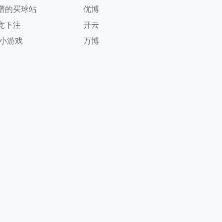
谱的买球站
优博
竞下注
开云
g小游戏
万博