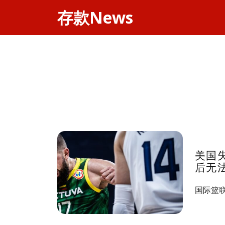
存款News
美国
后无
国际篮