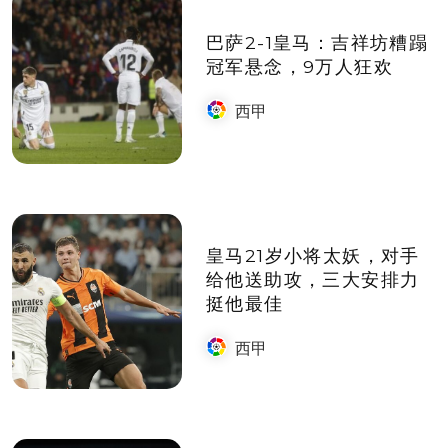
巴萨2-1皇马：吉祥坊糟蹋
冠军悬念，9万人狂欢
西甲
皇马21岁小将太妖，对手
给他送助攻，三大安排力
挺他最佳
西甲