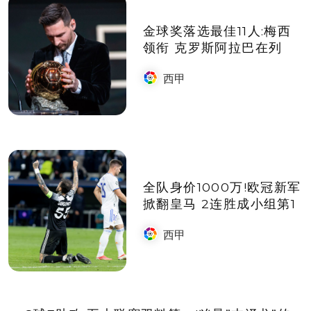
金球奖落选最佳11人:梅西
领衔 克罗斯阿拉巴在列
西甲
全队身价1000万!欧冠新军
掀翻皇马 2连胜成小组第1
西甲