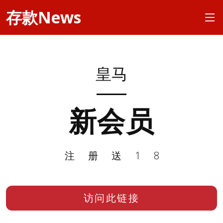
存款News
皇马
新会员
注册送18
访问此链接