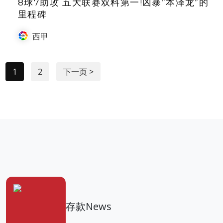
8球7助攻 五大联赛双料第一!凶暴”本泽龙”的
里程碑
西甲
1
2
下一页 >
存款News