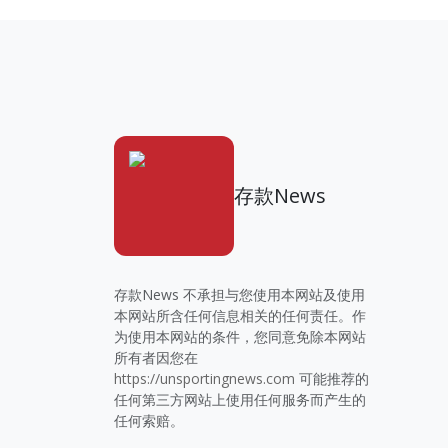
存款News
存款News 不承担与您使用本网站及使用
本网站所含任何信息相关的任何责任。作
为使用本网站的条件，您同意免除本网站
所有者因您在
https://unsportingnews.com
可能推荐的
任何第三方网站上使用任何服务而产生的
任何索赔。