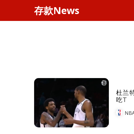
存款News
杜兰
吃T
NB