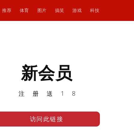
推荐
体育
图片
搞笑
游戏
科技
新会员
注册送18
访问此链接