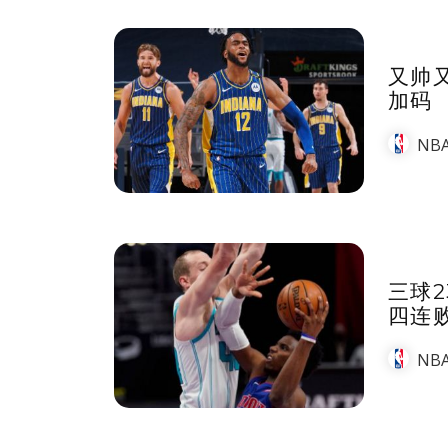
又帅
加码
NB
三球2
四连
NB