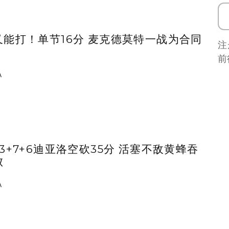
又能打！单节16分 麦克德莫特一战为合同
注
前
A
3+7+6迪亚洛空砍35分 活塞不敌黄蜂吞
败
A