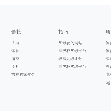
链接
指南
项
主页
买球赛的网站
体
体育
世界杯买球平台
体
游戏
球探足球比分
买
图片
世界杯买球平台
靠
吉祥独家奖金
电
p