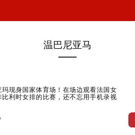
温巴尼亚马
亚玛现身国家体育场！在场边观看法国女
阵比利时女排的比赛，还不忘用手机录视
A