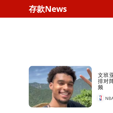
存款News
文班
排对
频
NB