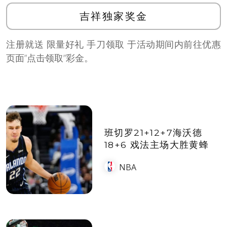
吉祥独家奖金
注册就送 限量好礼 手刀领取 于活动期间内前往优惠
页面”点击领取”彩金。
班切罗21+12+7海沃德
18+6 戏法主场大胜黄蜂
NBA