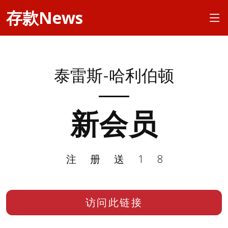
存款News
泰雷斯-哈利伯顿
新会员
注册送18
访问此链接