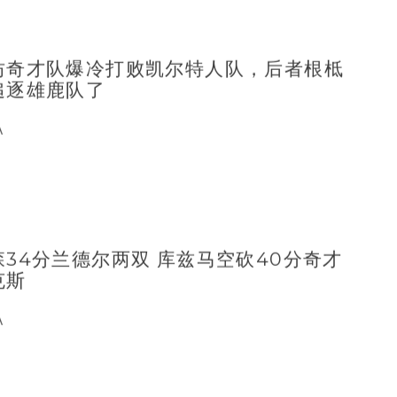
坊奇才队爆冷打败凯尔特人队，后者根柢
追逐雄鹿队了
A
森34分兰德尔两双 库兹马空砍40分奇才
克斯
A