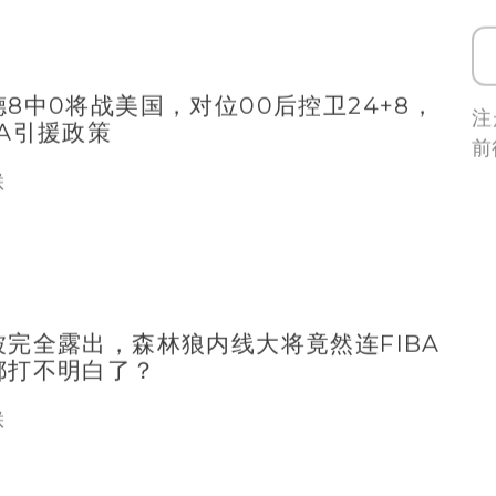
8中0将战美国，对位00后控卫24+8，
注
BA引援政策
前
联
被完全露出，森林狼内线大将竟然连FIBA
都打不明白了？
联