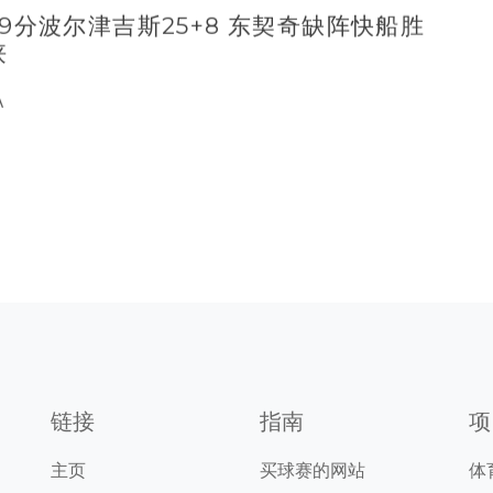
9分波尔津吉斯25+8 东契奇缺阵快船胜
侠
A
链接
指南
项
主页
买球赛的网站
体