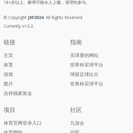
18+岁以上。赌博可能令人上瘾，请理性参与。
© Copyright
JXF2024
. All Rights Reserved
Currently v1.0.2.
链接
指南
主页
买球赛的网站
体育
世界杯买球平台
游戏
球探足球比分
图片
世界杯买球平台
吉祥独家奖金
项目
社区
体育官网登录入口
九游会
体育网投
冠军