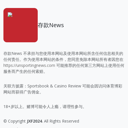
存款News
存款News 不承担与您使用本网站及使用本网站所含任何信息相关的
任何责任。作为使用本网站的条件，您同意免除本网站所有者因您在
https://unsportingnews.com
可能推荐的任何第三方网站上使用任何
服务而产生的任何索赔。
关联方披露：Sportsbook & Casino Review 可能会因访问体育博彩
网站而获得广告佣金。
18+岁以上。赌博可能令人上瘾，请理性参与。
© Copyright
JXF2024
. All Rights Reserved