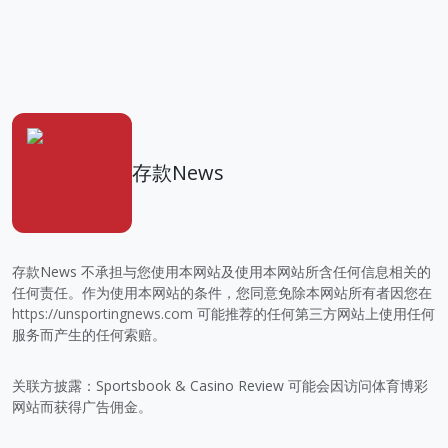
存款News
存款News 不承担与您使用本网站及使用本网站所含任何信息相关的
任何责任。作为使用本网站的条件，您同意免除本网站所有者因您在
https://unsportingnews.com
可能推荐的任何第三方网站上使用任何
服务而产生的任何索赔。
关联方披露：Sportsbook & Casino Review 可能会因访问体育博彩
网站而获得广告佣金。