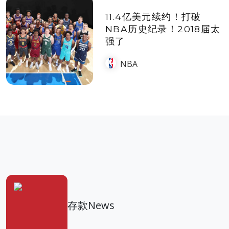
11.4亿美元续约！打破
NBA历史纪录！2018届太
强了
NBA
存款News