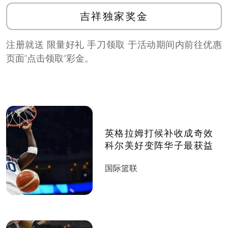
吉祥独家奖金
注册就送 限量好礼 手刀领取 于活动期间内前往优惠
页面”点击领取”彩金。
英格拉姆打候补收成奇效
科尔美好变阵华子最获益
国际篮联