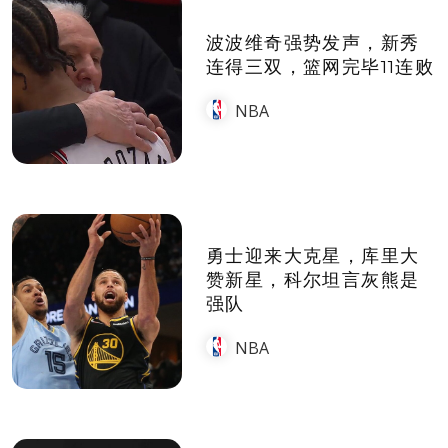
波波维奇强势发声，新秀
连得三双，篮网完毕11连败
NBA
勇士迎来大克星，库里大
赞新星，科尔坦言灰熊是
强队
NBA