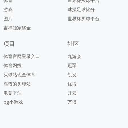
体育
世界杯买球平台
游戏
球探足球比分
图片
世界杯买球平台
吉祥独家奖金
项目
社区
体育官网登录入口
九游会
体育网投
冠军
买球站现金体育
凯发
靠谱的买球站
优博
电竞下注
开云
pg小游戏
万博