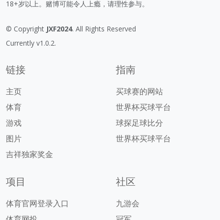
18+岁以上。赌博可能令人上瘾，请理性参与。
© Copyright
JXF2024
. All Rights Reserved
Currently v1.0.2.
链接
指南
主页
买球赛的网站
体育
世界杯买球平台
游戏
球探足球比分
图片
世界杯买球平台
吉祥独家奖金
项目
社区
体育官网登录入口
九游会
体育网投
冠军