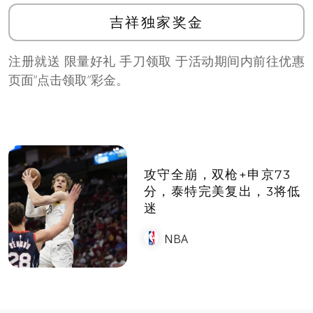
吉祥独家奖金
注册就送 限量好礼 手刀领取 于活动期间内前往优惠
页面”点击领取”彩金。
攻守全崩，双枪+申京73
分，泰特完美复出，3将低
迷
NBA