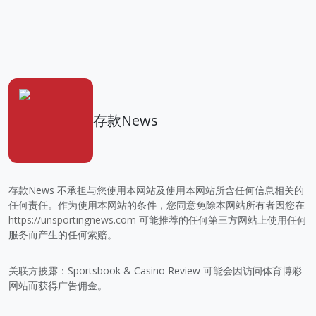
存款News
存款News 不承担与您使用本网站及使用本网站所含任何信息相关的
任何责任。作为使用本网站的条件，您同意免除本网站所有者因您在
https://unsportingnews.com
可能推荐的任何第三方网站上使用任何
服务而产生的任何索赔。
关联方披露：Sportsbook & Casino Review 可能会因访问体育博彩
网站而获得广告佣金。