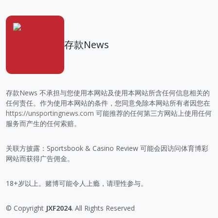
存款News
存款News 不承担与您使用本网站及使用本网站所含任何信息相关的
任何责任。作为使用本网站的条件，您同意免除本网站所有者因您在
https://unsportingnews.com
可能推荐的任何第三方网站上使用任何
服务而产生的任何索赔。
关联方披露：Sportsbook & Casino Review 可能会因访问体育博彩
网站而获得广告佣金。
18+岁以上。赌博可能令人上瘾，请理性参与。
© Copyright
JXF2024
. All Rights Reserved