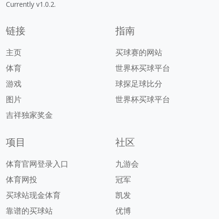
Currently v1.0.2.
链接
指南
主页
买球赛的网站
体育
世界杯买球平台
游戏
球探足球比分
图片
世界杯买球平台
吉祥独家奖金
项目
社区
体育官网登录入口
九游会
体育网投
冠军
买球站现金体育
凯发
靠谱的买球站
优博