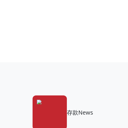
存款News