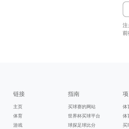
注
前
链接
指南
项
主页
买球赛的网站
体
体育
世界杯买球平台
体
游戏
球探足球比分
买