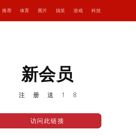
推荐
体育
图片
搞笑
游戏
科技
新会员
注册送18
访问此链接