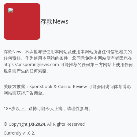
存款News
存款News 不承担与您使用本网站及使用本网站所含任何信息相关的
任何责任。作为使用本网站的条件，您同意免除本网站所有者因您在
https://unsportingnews.com
可能推荐的任何第三方网站上使用任何
服务而产生的任何索赔。
关联方披露：Sportsbook & Casino Review 可能会因访问体育博彩
网站而获得广告佣金。
18+岁以上。赌博可能令人上瘾，请理性参与。
© Copyright
JXF2024
. All Rights Reserved
Currently v1.0.2.