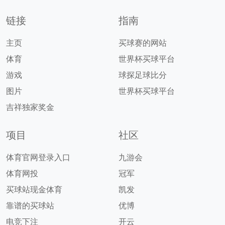
链接
指南
主页
买球赛的网站
体育
世界杯买球平台
游戏
球探足球比分
图片
世界杯买球平台
吉祥独家奖金
项目
社区
体育官网登录入口
九游会
体育网投
冠军
买球站现金体育
凯发
靠谱的买球站
优博
电竞下注
开云