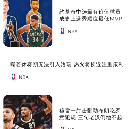
约基奇中选最有价值球员
成史上选秀顺位最低MVP
NBA
曝若休赛期无法引入洛瑞 热火将挨近注重康利
NBA
穆雷一肘击翻勒布朗吃歹
意犯规 三旬老汉倒地不起