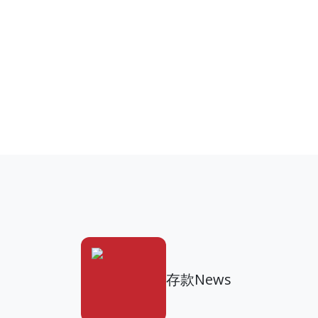
存款News