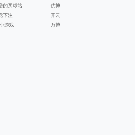
谱的买球站
优博
竞下注
开云
g小游戏
万博