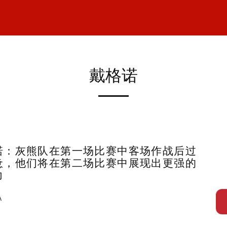
戴格诺
诺：灰熊队在第一场比赛中客场作战后过
惫，他们将在第二场比赛中展现出更强的
力
A