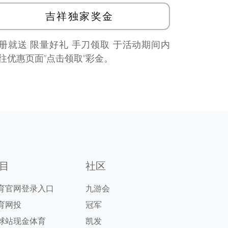
吉祥独家奖金
册就送 限量好礼 手刀领取 于活动期间内
往优惠页面”点击领取”彩金。
目
社区
育官网登录入口
九游会
育网投
冠军
球站现金体育
凯发