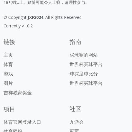
18+岁以上。赌博可能令人上瘾，请理性参与。
© Copyright
JXF2024
. All Rights Reserved
Currently v1.0.2.
链接
指南
主页
买球赛的网站
体育
世界杯买球平台
游戏
球探足球比分
图片
世界杯买球平台
吉祥独家奖金
项目
社区
体育官网登录入口
九游会
体育网投
冠军