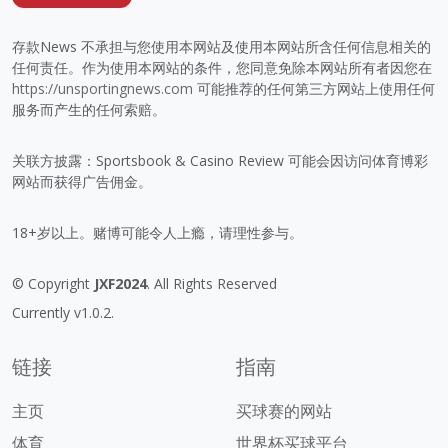
存款News 不承担与您使用本网站及使用本网站所含任何信息相关的
任何责任。作为使用本网站的条件，您同意免除本网站所有者因您在
https://unsportingnews.com
可能推荐的任何第三方网站上使用任何
服务而产生的任何索赔。
关联方披露：Sportsbook & Casino Review 可能会因访问体育博彩
网站而获得广告佣金。
18+岁以上。赌博可能令人上瘾，请理性参与。
© Copyright
JXF2024
. All Rights Reserved
Currently v1.0.2.
链接
指南
主页
买球赛的网站
体育
世界杯买球平台