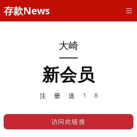
存款News
大崎
新会员
注册送18
访问此链接