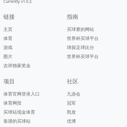
Currently v1.0.2.
链接
指南
主页
买球赛的网站
体育
世界杯买球平台
游戏
球探足球比分
图片
世界杯买球平台
吉祥独家奖金
项目
社区
体育官网登录入口
九游会
体育网投
冠军
买球站现金体育
凯发
靠谱的买球站
优博