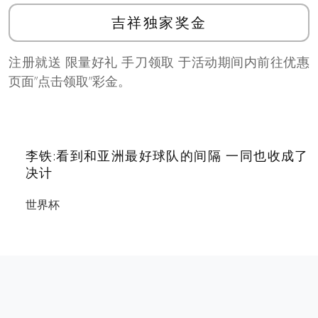
吉祥独家奖金
注册就送 限量好礼 手刀领取 于活动期间内前往优惠
页面”点击领取”彩金。
李铁:看到和亚洲最好球队的间隔 一同也收成了
决计
世界杯