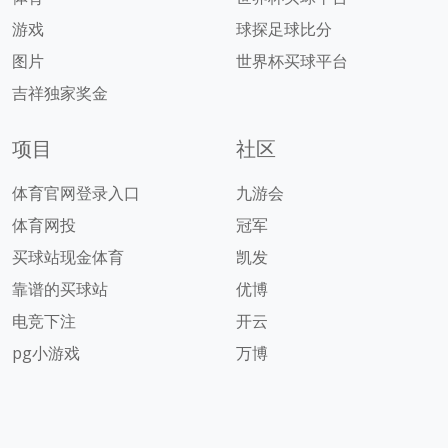
游戏
球探足球比分
图片
世界杯买球平台
吉祥独家奖金
项目
社区
体育官网登录入口
九游会
体育网投
冠军
买球站现金体育
凯发
靠谱的买球站
优博
电竞下注
开云
pg小游戏
万博