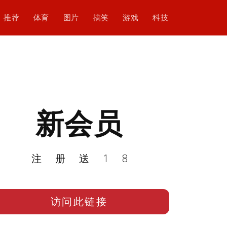
推荐
体育
图片
搞笑
游戏
科技
新会员
注册送18
访问此链接