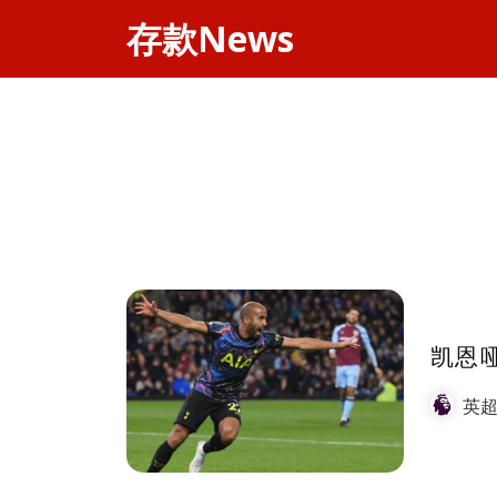
存款News
凯恩哑
英