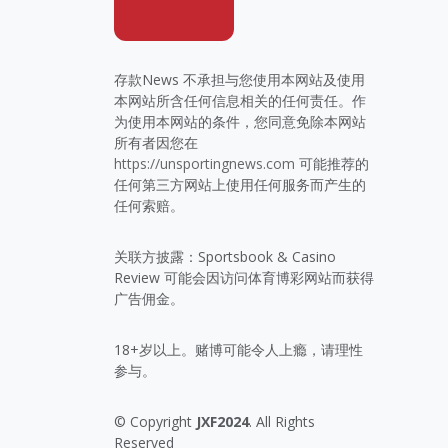
存款News 不承担与您使用本网站及使用
本网站所含任何信息相关的任何责任。作
为使用本网站的条件，您同意免除本网站
所有者因您在
https://unsportingnews.com
可能推荐的
任何第三方网站上使用任何服务而产生的
任何索赔。
关联方披露：Sportsbook & Casino
Review 可能会因访问体育博彩网站而获得
广告佣金。
18+岁以上。赌博可能令人上瘾，请理性
参与。
© Copyright
JXF2024
. All Rights
Reserved