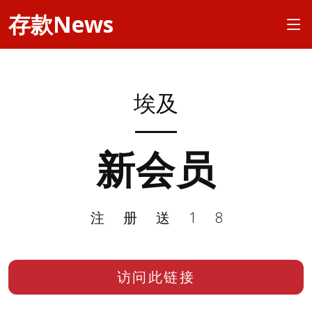
存款News
埃及
新会员
注册送18
访问此链接