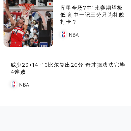
库里全场7中1比赛期望极
低 射中一记三分只为礼貌
打卡？
NBA
威少23+14+16比尔复出26分 奇才擒戏法完毕
4连败
NBA