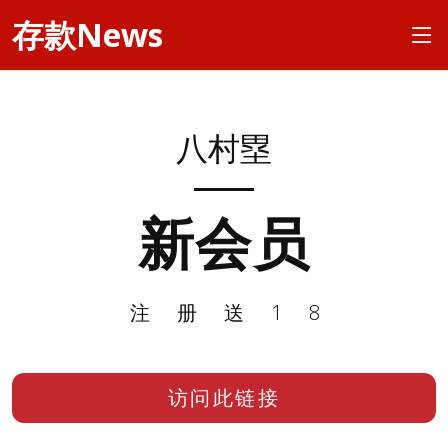
存款News
八村塁
新会员
注册送18
访问此链接