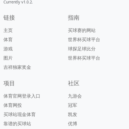
Currently v1.0.2.
链接
指南
主页
买球赛的网站
体育
世界杯买球平台
游戏
球探足球比分
图片
世界杯买球平台
吉祥独家奖金
项目
社区
体育官网登录入口
九游会
体育网投
冠军
买球站现金体育
凯发
靠谱的买球站
优博