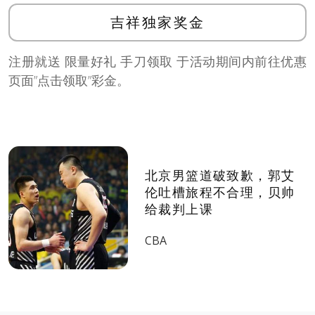
吉祥独家奖金
注册就送 限量好礼 手刀领取 于活动期间内前往优惠
页面”点击领取”彩金。
北京男篮道破致歉，郭艾
伦吐槽旅程不合理，贝帅
给裁判上课
CBA