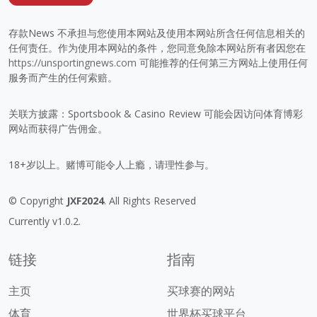
存款News 不承担与您使用本网站及使用本网站所含任何信息相关的
任何责任。作为使用本网站的条件，您同意免除本网站所有者因您在
https://unsportingnews.com
可能推荐的任何第三方网站上使用任何
服务而产生的任何索赔。
关联方披露：Sportsbook & Casino Review 可能会因访问体育博彩
网站而获得广告佣金。
18+岁以上。赌博可能令人上瘾，请理性参与。
© Copyright
JXF2024
. All Rights Reserved
Currently v1.0.2.
链接
指南
主页
买球赛的网站
体育
世界杯买球平台