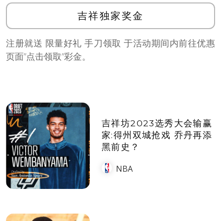
吉祥独家奖金
注册就送 限量好礼 手刀领取 于活动期间内前往优惠
页面”点击领取”彩金。
吉祥坊2023选秀大会输赢
家:得州双城抢戏 乔丹再添
黑前史？
NBA