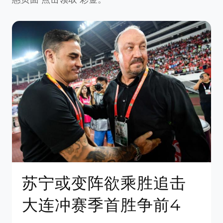
苏宁或变阵欲乘胜追击
大连冲赛季首胜争前4